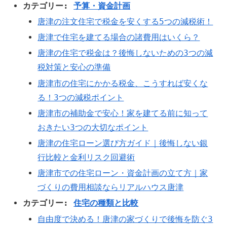
カテゴリー:
予算・資金計画
唐津の注文住宅で税金を安くする5つの減税術！
唐津で住宅を建てる場合の諸費用はいくら？
唐津の住宅で税金は？後悔しないための3つの減
税対策と安心の準備
唐津市の住宅にかかる税金、こうすれば安くな
る！3つの減税ポイント
唐津市の補助金で安心！家を建てる前に知って
おきたい3つの大切なポイント
唐津の住宅ローン選び方ガイド｜後悔しない銀
行比較と金利リスク回避術
唐津市での住宅ローン・資金計画の立て方｜家
づくりの費用相談ならリアルハウス唐津
カテゴリー:
住宅の種類と比較
自由度で決める！唐津の家づくりで後悔を防ぐ3