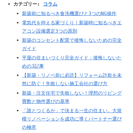
カテゴリー:
コラム
新築前に知るべき食洗機選びと3つのNG操作
電気代を抑える家づくり！新築時に知るべきエ
アコン設備選定3つの原則
新築のコンセント配置で後悔しないための完全
ガイド
平屋の住まいづくり完全ガイド：後悔しないた
めの3記事
【新築・リノベ前に必読】リフォーム詐欺を未
然に防ぐ！失敗しない施工会社の選び方
新築・注文住宅で失敗しない！理想のリビング
畳数と物件選びの基準
「誰とつくるか」で決まる一生の住まい。大規
模リノベーションを成功に導くパートナー選び
の極意