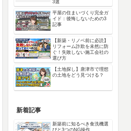
3選
平屋の住まいづくり完全ガ
イド：後悔しないための3
記事
【新築・リノベ前に必読】
リフォーム詐欺を未然に防
ぐ！失敗しない施工会社の
選び方
【土地探し】唐津市で理想
の土地をどう見つける？
新着記事
新築前に知るべき食洗機選
びと3つのNG操作