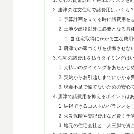
唐津の注文住宅で諸費用はいくら？
予算計画を立てる時に諸費用を
土地や建物以外に必要となる具
🧾 住宅取得にかかる主な費
唐津での家づくりを後悔させな
住宅の諸費用を払うタイミングはい
支払いのタイミングをあらかじ
契約からお引越しまでにかかる
現金不足で慌てないための安心
唐津で諸費用を抑えるポイントは
納得できるコストのバランスを
火災保険や登記費用など賢く予
地元の住宅会社と二人三脚で資