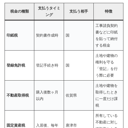
支払うタイミ
税金の種類
支払う相手
特徴
ング
工事請負契約
書などに印紙
印紙税
契約書作成時
国
を貼って納付
する税金
土地や建物の
権利を守る
登録免許税
登記手続き時
国
「登記」を行
う際に必要
土地や建物を
購入後数ヶ月
取得したとき
不動産取得税
佐賀県
以内
に一度だけ課
税
所有している
不動産に対し
固定資産税
入居後、毎年
唐津市