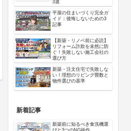
3選
平屋の住まいづくり完全ガ
イド：後悔しないための3
記事
【新築・リノベ前に必読】
リフォーム詐欺を未然に防
ぐ！失敗しない施工会社の
選び方
新築・注文住宅で失敗しな
い！理想のリビング畳数と
物件選びの基準
新着記事
新築前に知るべき食洗機選
びと3つのNG操作