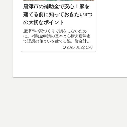
唐津市の補助金で安心！家を
建てる前に知っておきたい3つ
の大切なポイント
唐津市の家づくりで損をしないため
に。補助金申請の基本と心構え唐津市
で理想の住まいを建てる際、資金計画
を支える補助金は非常に心強い味方に
2026.01.22
0
なりますね。せっかくのマイホーム作
りですから、使える支援をしっかりと
活用して、家計の負担を軽くしたいも
ので...