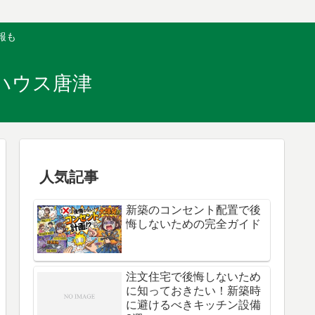
報も
ハウス唐津
人気記事
新築のコンセント配置で後
悔しないための完全ガイド
注文住宅で後悔しないため
に知っておきたい！新築時
に避けるべきキッチン設備