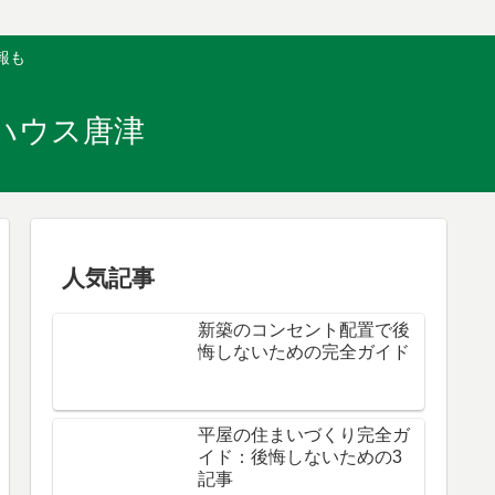
報も
ハウス唐津
人気記事
新築のコンセント配置で後
悔しないための完全ガイド
平屋の住まいづくり完全ガ
イド：後悔しないための3
記事