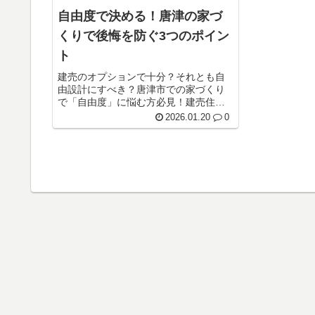
自由度で決める！唐津の家づ
くりで後悔を防ぐ3つのポイン
ト
建売のオプションで十分？それとも自
由設計にすべき？唐津市での家づくり
で「自由度」に悩む方必見！建売住宅
のオプションと注文住宅の自由設計、
2026.01.20
0
どちらが自分に合うかを3つの基準で徹
底解説。将来の後悔を防ぐための間取
りの考え方や、唐津特有の湿気・塩害...