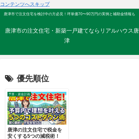
コンテンツへスキップ
唐津市で注文住宅を検討中の方必見！坪単価70〜90万円の実例と補助金情報も
唐津市の注文住宅・新築一戸建てならリアルハウス唐
津
優先順位
予算・資金計画
唐津の注文住宅で税金を
安くする5つの減税術！